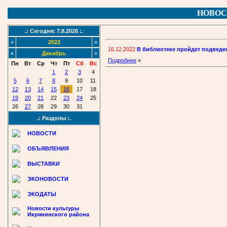
НОВОС
.: Сегодня: 7.8.2026 :.
«
2022
»
16.12.2022
В библиотеке пройдет подведен
«
Декабрь
»
Подробнее
»
Пн
Вт
Ср
Чт
Пт
Сб
Вс
1
2
3
4
5
6
7
8
9
10
11
12
13
14
15
16
17
18
19
20
21
22
23
24
25
26
27
28
29
30
31
.: Разделы :.
НОВОСТИ
ОБЪЯВЛЕНИЯ
ВЫСТАВКИ
ЭКОНОВОСТИ
ЭКОДАТЫ
Новости культуры
Икрянинского района