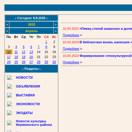
.: Сегодня: 8.8.2026 :.
«
2023
»
10.04.2023
«Певец степей казахских и дол
«
Апрель
»
Подробнее
»
Пн
Вт
Ср
Чт
Пт
Сб
Вс
1
2
10.04.2023
В библиотеке вновь написали 
3
4
5
6
7
8
9
Подробнее
»
10
11
12
13
14
15
16
10.04.2023
Формирование этнокультурной
17
18
19
20
21
22
23
24
25
26
27
28
29
30
Подробнее
»
.: Разделы :.
НОВОСТИ
ОБЪЯВЛЕНИЯ
ВЫСТАВКИ
ЭКОНОВОСТИ
ЭКОДАТЫ
Новости культуры
Икрянинского района