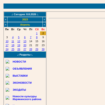
.: Сегодня: 8.8.2026 :.
«
2023
»
«
Апрель
»
Пн
Вт
Ср
Чт
Пт
Сб
Вс
1
2
3
4
5
6
7
8
9
10
11
12
13
14
15
16
17
18
19
20
21
22
23
24
25
26
27
28
29
30
.: Разделы :.
НОВОСТИ
ОБЪЯВЛЕНИЯ
ВЫСТАВКИ
ЭКОНОВОСТИ
ЭКОДАТЫ
Новости культуры
Икрянинского района