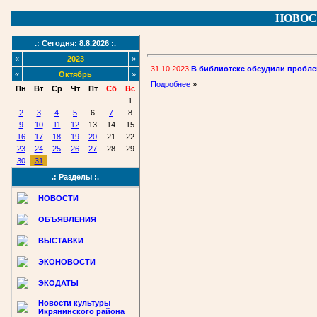
НОВОС
.: Сегодня: 8.8.2026 :.
«
2023
»
31.10.2023
В библиотеке обсудили пробл
«
Октябрь
»
Подробнее
»
Пн
Вт
Ср
Чт
Пт
Сб
Вс
1
2
3
4
5
6
7
8
9
10
11
12
13
14
15
16
17
18
19
20
21
22
23
24
25
26
27
28
29
30
31
.: Разделы :.
НОВОСТИ
ОБЪЯВЛЕНИЯ
ВЫСТАВКИ
ЭКОНОВОСТИ
ЭКОДАТЫ
Новости культуры
Икрянинского района