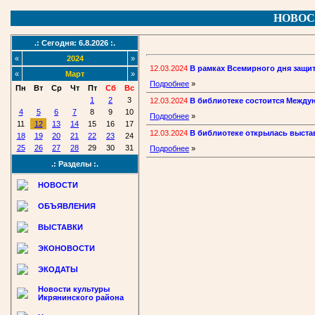
НОВОС
.: Сегодня: 6.8.2026 :.
«
2024
»
12.03.2024
В рамках Всемирного дня защит
«
Март
»
Подробнее
»
Пн
Вт
Ср
Чт
Пт
Сб
Вс
1
2
3
12.03.2024
В библиотеке состоится Между
4
5
6
7
8
9
10
Подробнее
»
11
12
13
14
15
16
17
12.03.2024
В библиотеке открылась выста
18
19
20
21
22
23
24
25
26
27
28
29
30
31
Подробнее
»
.: Разделы :.
НОВОСТИ
ОБЪЯВЛЕНИЯ
ВЫСТАВКИ
ЭКОНОВОСТИ
ЭКОДАТЫ
Новости культуры
Икрянинского района