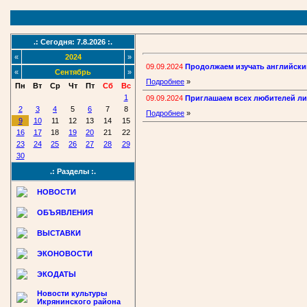
.: Сегодня: 7.8.2026 :.
«
2024
»
09.09.2024
Продолжаем изучать английски
«
Сентябрь
»
Подробнее
»
Пн
Вт
Ср
Чт
Пт
Сб
Вс
1
09.09.2024
Приглашаем всех любителей ли
2
3
4
5
6
7
8
Подробнее
»
9
10
11
12
13
14
15
16
17
18
19
20
21
22
23
24
25
26
27
28
29
30
.: Разделы :.
НОВОСТИ
ОБЪЯВЛЕНИЯ
ВЫСТАВКИ
ЭКОНОВОСТИ
ЭКОДАТЫ
Новости культуры
Икрянинского района