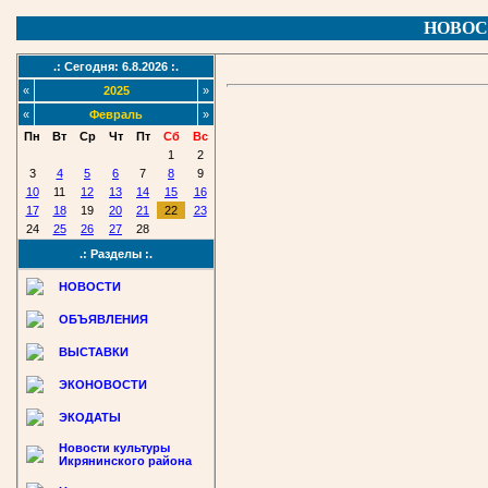
НОВОС
.: Сегодня: 6.8.2026 :.
«
2025
»
«
Февраль
»
Пн
Вт
Ср
Чт
Пт
Сб
Вс
1
2
3
4
5
6
7
8
9
10
11
12
13
14
15
16
17
18
19
20
21
22
23
24
25
26
27
28
.: Разделы :.
НОВОСТИ
ОБЪЯВЛЕНИЯ
ВЫСТАВКИ
ЭКОНОВОСТИ
ЭКОДАТЫ
Новости культуры
Икрянинского района