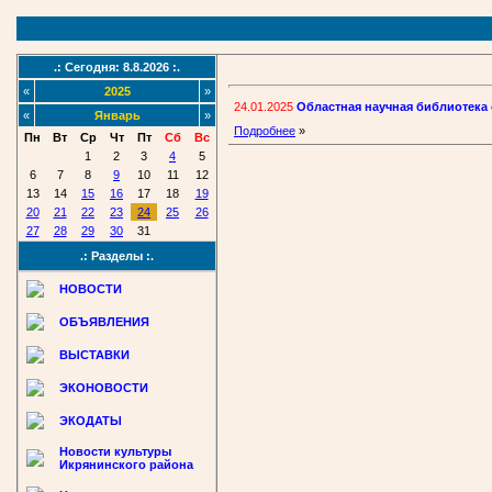
.: Сегодня: 8.8.2026 :.
«
2025
»
24.01.2025
Областная научная библиотека 
«
Январь
»
Подробнее
»
Пн
Вт
Ср
Чт
Пт
Сб
Вс
1
2
3
4
5
6
7
8
9
10
11
12
13
14
15
16
17
18
19
20
21
22
23
24
25
26
27
28
29
30
31
.: Разделы :.
НОВОСТИ
ОБЪЯВЛЕНИЯ
ВЫСТАВКИ
ЭКОНОВОСТИ
ЭКОДАТЫ
Новости культуры
Икрянинского района