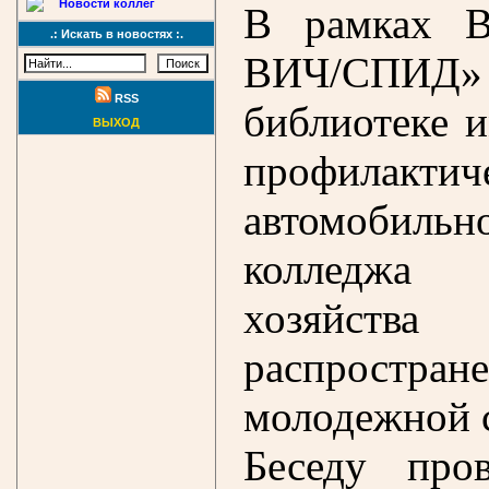
Новости коллег
В рамках В
.: Искать в новостях :.
ВИЧ/СПИД»
RSS
библиотеке и
ВЫХОД
профилактич
автомобиль
колледжа 
хозяйст
распростр
молодежной 
Беседу пров