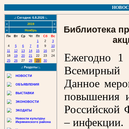
НОВОС
.: Сегодня: 6.8.2026 :.
«
2019
»
Библиотека п
«
Ноябрь
»
Пн
Вт
Ср
Чт
Пт
Сб
Вс
акц
1
2
3
4
5
6
7
8
9
10
11
12
13
14
15
16
17
Ежегодно 1 
18
19
20
21
22
23
24
25
26
27
28
29
30
Всемирный 
.: Разделы :.
НОВОСТИ
Данное меро
ОБЪЯВЛЕНИЯ
повышения 
ВЫСТАВКИ
ЭКОНОВОСТИ
Российской 
ЭКОДАТЫ
– инфекции.
Новости культуры
Икрянинского района