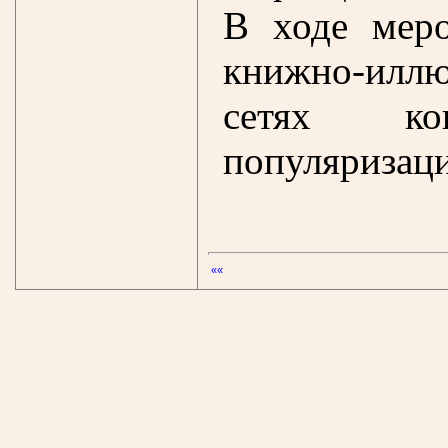
В ходе меро
книжно-илл
сетях ко
популяризаци
««