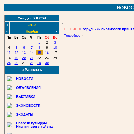
НОВОС
.: Сегодня: 7.8.2026 :.
«
2019
»
15.11.2019
Сотрудники библиотеки принял
«
Ноябрь
»
Подробнее
»
Пн
Вт
Ср
Чт
Пт
Сб
Вс
1
2
3
4
5
6
7
8
9
10
11
12
13
14
15
16
17
18
19
20
21
22
23
24
25
26
27
28
29
30
.: Разделы :.
НОВОСТИ
ОБЪЯВЛЕНИЯ
ВЫСТАВКИ
ЭКОНОВОСТИ
ЭКОДАТЫ
Новости культуры
Икрянинского района