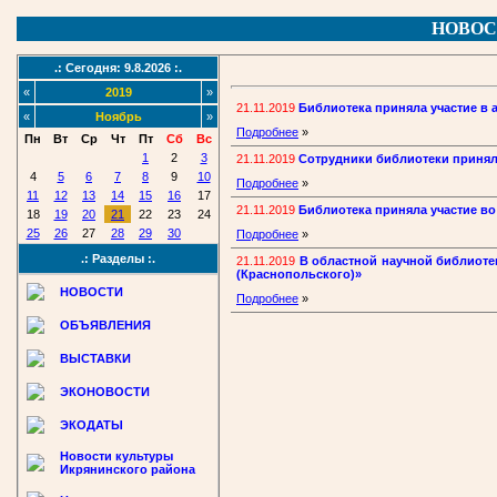
НОВОС
.: Сегодня: 9.8.2026 :.
«
2019
»
21.11.2019
Библиотека приняла участие в 
«
Ноябрь
»
Подробнее
»
Пн
Вт
Ср
Чт
Пт
Сб
Вс
1
2
3
21.11.2019
Сотрудники библиотеки приняли
4
5
6
7
8
9
10
Подробнее
»
11
12
13
14
15
16
17
21.11.2019
Библиотека приняла участие в
18
19
20
21
22
23
24
25
26
27
28
29
30
Подробнее
»
.: Разделы :.
21.11.2019
В областной научной библиот
(Краснопольского)»
НОВОСТИ
Подробнее
»
ОБЪЯВЛЕНИЯ
ВЫСТАВКИ
ЭКОНОВОСТИ
ЭКОДАТЫ
Новости культуры
Икрянинского района