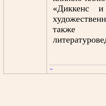
«Диккенс и
художествен
также 
литературове
««