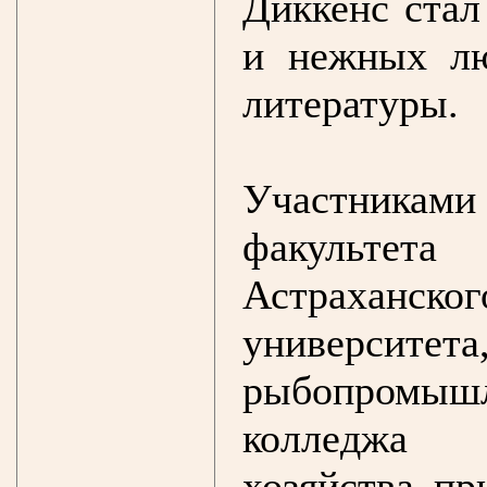
Диккенс стал
и нежных лю
литературы.
Участникам
факультет
Астраханс
университета
рыбопромышл
колледжа 
хозяйства п