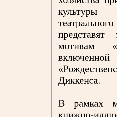
культуры 
театрально
представят
мотивам «Р
включенно
«Рождестве
Диккенса.
В рамках м
книжно-ил