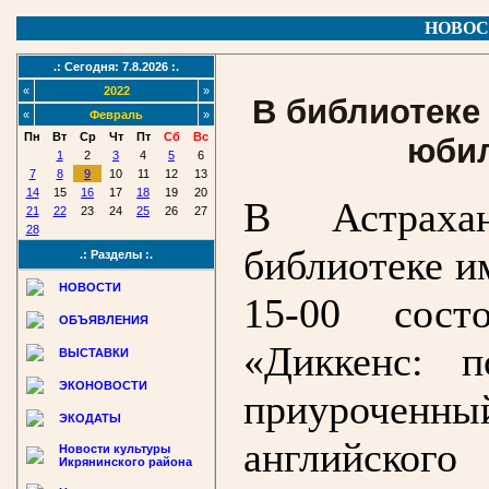
НОВОС
.: Сегодня: 7.8.2026 :.
«
2022
»
В библиотеке
«
Февраль
»
Пн
Вт
Ср
Чт
Пт
Сб
Вс
юбил
1
2
3
4
5
6
7
8
9
10
11
12
13
14
15
16
17
18
19
20
В Астрахан
21
22
23
24
25
26
27
28
библиотеке и
.: Разделы :.
НОВОСТИ
15-00 сост
ОБЪЯВЛЕНИЯ
«Диккенс: 
ВЫСТАВКИ
ЭКОНОВОСТИ
приуроченны
ЭКОДАТЫ
английского
Новости культуры
Икрянинского района