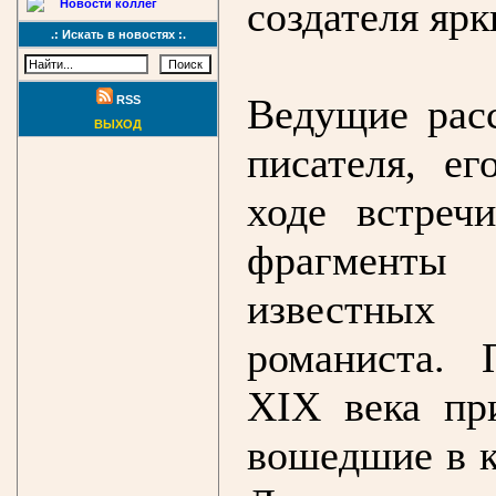
создателя ярк
Новости коллег
.: Искать в новостях :.
Ведущие рас
RSS
ВЫХОД
писателя, е
ходе встреч
фрагменты 
известных
романиста. 
XIX века пр
вошедшие в к