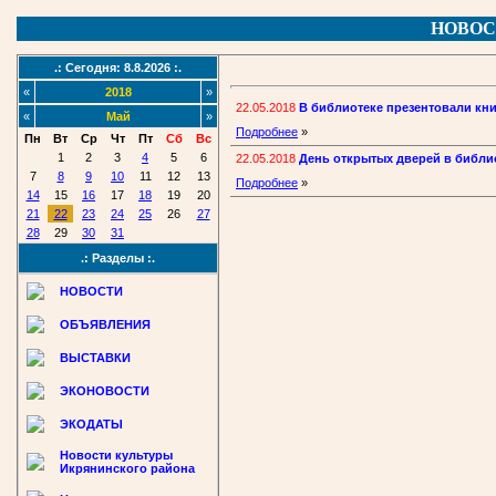
НОВОС
.: Сегодня: 8.8.2026 :.
«
2018
»
22.05.2018
В библиотеке презентовали кни
«
Май
»
Подробнее
»
Пн
Вт
Ср
Чт
Пт
Сб
Вс
1
2
3
4
5
6
22.05.2018
День открытых дверей в библи
7
8
9
10
11
12
13
Подробнее
»
14
15
16
17
18
19
20
21
22
23
24
25
26
27
28
29
30
31
.: Разделы :.
НОВОСТИ
ОБЪЯВЛЕНИЯ
ВЫСТАВКИ
ЭКОНОВОСТИ
ЭКОДАТЫ
Новости культуры
Икрянинского района