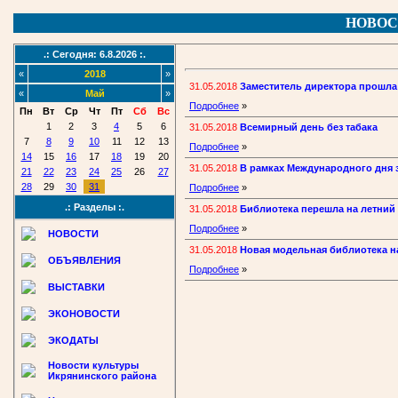
НОВОС
.: Сегодня: 6.8.2026 :.
«
2018
»
31.05.2018
Заместитель директора прошла
«
Май
»
Подробнее
»
Пн
Вт
Ср
Чт
Пт
Сб
Вс
1
2
3
4
5
6
31.05.2018
Всемирный день без табака
7
8
9
10
11
12
13
Подробнее
»
14
15
16
17
18
19
20
31.05.2018
В рамках Международного дня 
21
22
23
24
25
26
27
28
29
30
31
Подробнее
»
.: Разделы :.
31.05.2018
Библиотека перешла на летний
Подробнее
»
НОВОСТИ
31.05.2018
Новая модельная библиотека н
ОБЪЯВЛЕНИЯ
Подробнее
»
ВЫСТАВКИ
ЭКОНОВОСТИ
ЭКОДАТЫ
Новости культуры
Икрянинского района