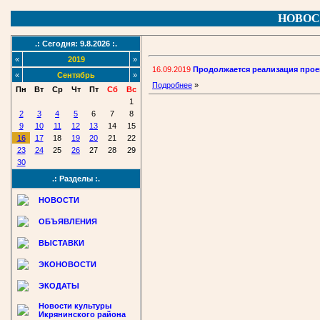
НОВОС
.: Сегодня: 9.8.2026 :.
«
2019
»
16.09.2019
Продолжается реализация прое
«
Сентябрь
»
Подробнее
»
Пн
Вт
Ср
Чт
Пт
Сб
Вс
1
2
3
4
5
6
7
8
9
10
11
12
13
14
15
16
17
18
19
20
21
22
23
24
25
26
27
28
29
30
.: Разделы :.
НОВОСТИ
ОБЪЯВЛЕНИЯ
ВЫСТАВКИ
ЭКОНОВОСТИ
ЭКОДАТЫ
Новости культуры
Икрянинского района