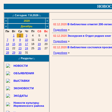
НОВОС
.: Сегодня: 7.8.2026 :.
«
2020
»
02.12.2020
В библиотеке отметят 200-лети
«
Декабрь
»
Подробнее
»
Пн
Вт
Ср
Чт
Пт
Сб
Вс
1
2
3
4
5
6
02.12.2020
Экскурсия в Отдел редких кни
7
8
9
10
11
12
13
Подробнее
»
14
15
16
17
18
19
20
02.12.2020
В библиотеке состоялся просве
21
22
23
24
25
26
27
28
29
30
31
Подробнее
»
.: Разделы :.
НОВОСТИ
ОБЪЯВЛЕНИЯ
ВЫСТАВКИ
ЭКОНОВОСТИ
ЭКОДАТЫ
Новости культуры
Икрянинского района