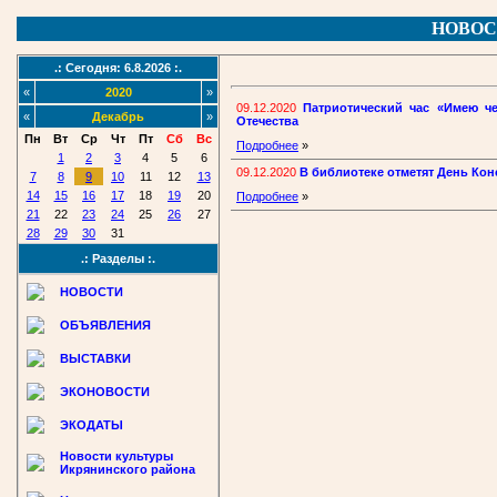
НОВОС
.: Сегодня: 6.8.2026 :.
«
2020
»
09.12.2020
Патриотический час «Имею че
«
Декабрь
»
Отечества
Пн
Вт
Ср
Чт
Пт
Сб
Вс
Подробнее
»
1
2
3
4
5
6
09.12.2020
В библиотеке отметят День Кон
7
8
9
10
11
12
13
14
15
16
17
18
19
20
Подробнее
»
21
22
23
24
25
26
27
28
29
30
31
.: Разделы :.
НОВОСТИ
ОБЪЯВЛЕНИЯ
ВЫСТАВКИ
ЭКОНОВОСТИ
ЭКОДАТЫ
Новости культуры
Икрянинского района