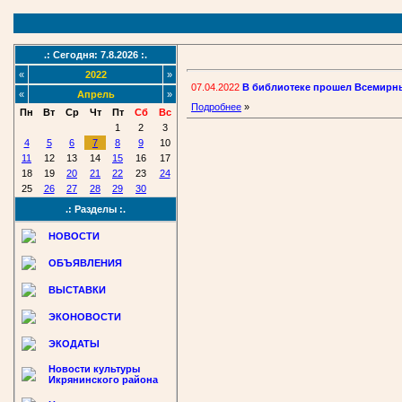
.: Сегодня: 7.8.2026 :.
«
2022
»
07.04.2022
В библиотеке прошел Всемирны
«
Апрель
»
Подробнее
»
Пн
Вт
Ср
Чт
Пт
Сб
Вс
1
2
3
4
5
6
7
8
9
10
11
12
13
14
15
16
17
18
19
20
21
22
23
24
25
26
27
28
29
30
.: Разделы :.
НОВОСТИ
ОБЪЯВЛЕНИЯ
ВЫСТАВКИ
ЭКОНОВОСТИ
ЭКОДАТЫ
Новости культуры
Икрянинского района