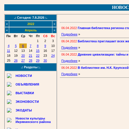
НОВОС
.: Сегодня: 7.8.2026 :.
«
2022
»
06.04.2022
Главная библиотека региона ст
«
Апрель
»
Подробнее
»
Пн
Вт
Ср
Чт
Пт
Сб
Вс
1
2
3
06.04.2022
Библиотека приглашает всех ж
4
5
6
7
8
9
10
Подробнее
»
11
12
13
14
15
16
17
06.04.2022
Древние цивилизации: тайны и з
18
19
20
21
22
23
24
25
26
27
28
29
30
Подробнее
»
.: Разделы :.
06.04.2022
В библиотеке им. Н.К. Крупско
Подробнее
»
НОВОСТИ
ОБЪЯВЛЕНИЯ
ВЫСТАВКИ
ЭКОНОВОСТИ
ЭКОДАТЫ
Новости культуры
Икрянинского района