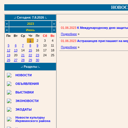
НОВОС
.: Сегодня: 7.8.2026 :.
«
2023
»
01.06.2023
К Международному дню защиты 
«
Июнь
»
Подробнее
»
Пн
Вт
Ср
Чт
Пт
Сб
Вс
1
2
3
4
01.06.2023
Астраханцев приглашают на ме
5
6
7
8
9
10
11
Подробнее
»
12
13
14
15
16
17
18
19
20
21
22
23
24
25
26
27
28
29
30
.: Разделы :.
НОВОСТИ
ОБЪЯВЛЕНИЯ
ВЫСТАВКИ
ЭКОНОВОСТИ
ЭКОДАТЫ
Новости культуры
Икрянинского района