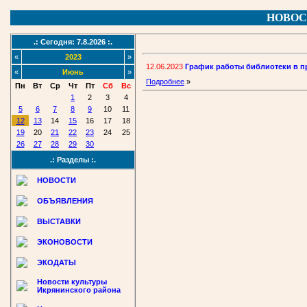
НОВОС
.: Сегодня: 7.8.2026 :.
«
2023
»
12.06.2023
График работы библиотеки в п
«
Июнь
»
Подробнее
»
Пн
Вт
Ср
Чт
Пт
Сб
Вс
1
2
3
4
5
6
7
8
9
10
11
12
13
14
15
16
17
18
19
20
21
22
23
24
25
26
27
28
29
30
.: Разделы :.
НОВОСТИ
ОБЪЯВЛЕНИЯ
ВЫСТАВКИ
ЭКОНОВОСТИ
ЭКОДАТЫ
Новости культуры
Икрянинского района