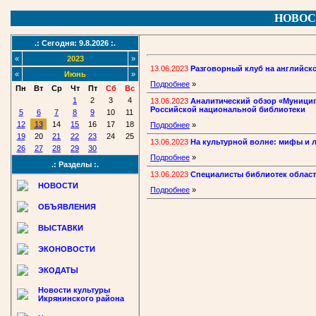
НОВОС
.: Сегодня: 9.8.2026 :.
«
2023
»
13.06.2023
Разговорный клуб на английск
«
Июнь
»
Подробнее
»
Пн
Вт
Ср
Чт
Пт
Сб
Вс
1
2
3
4
13.06.2023
Аналитический обзор «Муницип
Российской национальной библиотеки
5
6
7
8
9
10
11
12
13
14
15
16
17
18
Подробнее
»
19
20
21
22
23
24
25
13.06.2023
На культурной волне: мифы и 
26
27
28
29
30
Подробнее
»
.: Разделы :.
13.06.2023
Специалисты библиотек облас
НОВОСТИ
Подробнее
»
ОБЪЯВЛЕНИЯ
ВЫСТАВКИ
ЭКОНОВОСТИ
ЭКОДАТЫ
Новости культуры
Икрянинского района