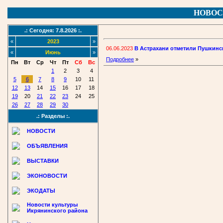
НОВОС
.: Сегодня: 7.8.2026 :.
«
2023
»
06.06.2023
В Астрахани отметили Пушкинск
«
Июнь
»
Подробнее
»
Пн
Вт
Ср
Чт
Пт
Сб
Вс
1
2
3
4
5
6
7
8
9
10
11
12
13
14
15
16
17
18
19
20
21
22
23
24
25
26
27
28
29
30
.: Разделы :.
НОВОСТИ
ОБЪЯВЛЕНИЯ
ВЫСТАВКИ
ЭКОНОВОСТИ
ЭКОДАТЫ
Новости культуры
Икрянинского района