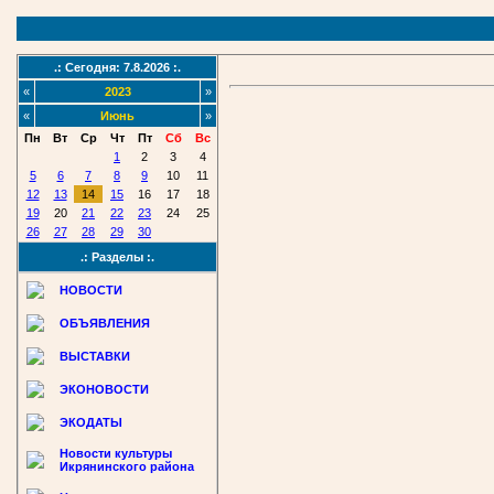
.: Сегодня: 7.8.2026 :.
«
2023
»
«
Июнь
»
Пн
Вт
Ср
Чт
Пт
Сб
Вс
1
2
3
4
5
6
7
8
9
10
11
12
13
14
15
16
17
18
19
20
21
22
23
24
25
26
27
28
29
30
.: Разделы :.
НОВОСТИ
ОБЪЯВЛЕНИЯ
ВЫСТАВКИ
ЭКОНОВОСТИ
ЭКОДАТЫ
Новости культуры
Икрянинского района