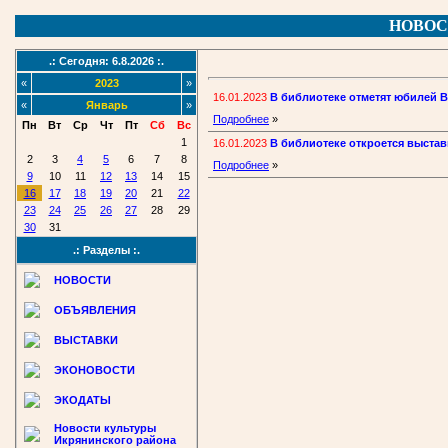
НОВОС
.: Сегодня: 6.8.2026 :.
«
2023
»
16.01.2023
В библиотеке отметят юбилей 
«
Январь
»
Подробнее
»
Пн
Вт
Ср
Чт
Пт
Сб
Вс
1
16.01.2023
В библиотеке откроется выстав
2
3
4
5
6
7
8
Подробнее
»
9
10
11
12
13
14
15
16
17
18
19
20
21
22
23
24
25
26
27
28
29
30
31
.: Разделы :.
НОВОСТИ
ОБЪЯВЛЕНИЯ
ВЫСТАВКИ
ЭКОНОВОСТИ
ЭКОДАТЫ
Новости культуры
Икрянинского района