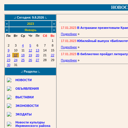
НОВОС
.: Сегодня: 9.8.2026 :.
«
2023
»
17.01.2023
В Астрахани презентовали Крае
«
Январь
»
Подробнее
»
Пн
Вт
Ср
Чт
Пт
Сб
Вс
1
17.01.2023
Юбилейный выпуск «Библиотеч
2
3
4
5
6
7
8
Подробнее
»
9
10
11
12
13
14
15
17.01.2023
В библиотеке пройдет литерат
16
17
18
19
20
21
22
23
24
25
26
27
28
29
Подробнее
»
30
31
.: Разделы :.
НОВОСТИ
ОБЪЯВЛЕНИЯ
ВЫСТАВКИ
ЭКОНОВОСТИ
ЭКОДАТЫ
Новости культуры
Икрянинского района