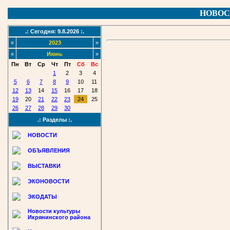
НОВОС
.: Сегодня: 9.8.2026 :.
«
2023
»
«
Июнь
»
Пн
Вт
Ср
Чт
Пт
Сб
Вс
1
2
3
4
5
6
7
8
9
10
11
12
13
14
15
16
17
18
19
20
21
22
23
24
25
26
27
28
29
30
.: Разделы :.
НОВОСТИ
ОБЪЯВЛЕНИЯ
ВЫСТАВКИ
ЭКОНОВОСТИ
ЭКОДАТЫ
Новости культуры
Икрянинского района