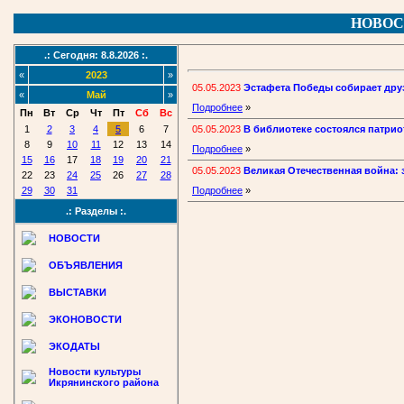
НОВОС
.: Сегодня: 8.8.2026 :.
«
2023
»
05.05.2023
Эстафета Победы собирает дру
«
Май
»
Подробнее
»
Пн
Вт
Ср
Чт
Пт
Сб
Вс
05.05.2023
В библиотеке состоялся патри
1
2
3
4
5
6
7
8
9
10
11
12
13
14
Подробнее
»
15
16
17
18
19
20
21
05.05.2023
Великая Отечественная война: з
22
23
24
25
26
27
28
29
30
31
Подробнее
»
.: Разделы :.
НОВОСТИ
ОБЪЯВЛЕНИЯ
ВЫСТАВКИ
ЭКОНОВОСТИ
ЭКОДАТЫ
Новости культуры
Икрянинского района