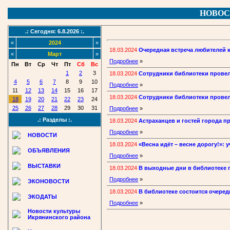
НОВОС
.: Сегодня: 6.8.2026 :.
«
2024
»
18.03.2024
Очередная встреча любителей к
«
Март
»
Подробнее
»
Пн
Вт
Ср
Чт
Пт
Сб
Вс
1
2
3
18.03.2024
Сотрудники библиотеки провел
4
5
6
7
8
9
10
Подробнее
»
11
12
13
14
15
16
17
18.03.2024
Сотрудники библиотеки провел
18
19
20
21
22
23
24
25
26
27
28
29
30
31
Подробнее
»
.: Разделы :.
18.03.2024
Астраханцев и гостей города 
Подробнее
»
НОВОСТИ
18.03.2024
«Весна идёт – весне дорогу!»:
ОБЪЯВЛЕНИЯ
Подробнее
»
ВЫСТАВКИ
18.03.2024
В выходные дни в библиотеке
Подробнее
»
ЭКОНОВОСТИ
18.03.2024
В библиотеке состоится очеред
ЭКОДАТЫ
Подробнее
»
Новости культуры
Икрянинского района