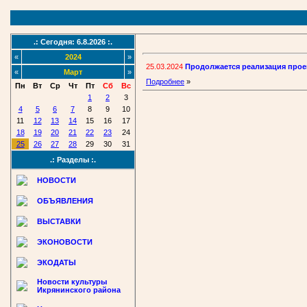
.: Сегодня: 6.8.2026 :.
«
2024
»
25.03.2024
Продолжается реализация прое
«
Март
»
Подробнее
»
Пн
Вт
Ср
Чт
Пт
Сб
Вс
1
2
3
4
5
6
7
8
9
10
11
12
13
14
15
16
17
18
19
20
21
22
23
24
25
26
27
28
29
30
31
.: Разделы :.
НОВОСТИ
ОБЪЯВЛЕНИЯ
ВЫСТАВКИ
ЭКОНОВОСТИ
ЭКОДАТЫ
Новости культуры
Икрянинского района