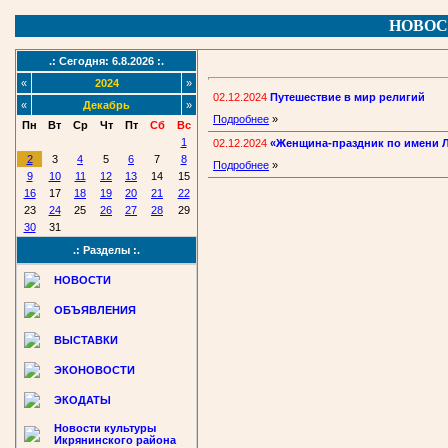
НОВОС
.: Сегодня: 6.8.2026 :.
«
2024
»
02.12.2024
Путешествие в мир религий
«
Декабрь
»
Подробнее
»
Пн
Вт
Ср
Чт
Пт
Сб
Вс
1
02.12.2024
«Женщина-праздник по имени Л
2
3
4
5
6
7
8
Подробнее
»
9
10
11
12
13
14
15
16
17
18
19
20
21
22
23
24
25
26
27
28
29
30
31
.: Разделы :.
НОВОСТИ
ОБЪЯВЛЕНИЯ
ВЫСТАВКИ
ЭКОНОВОСТИ
ЭКОДАТЫ
Новости культуры
Икрянинского района