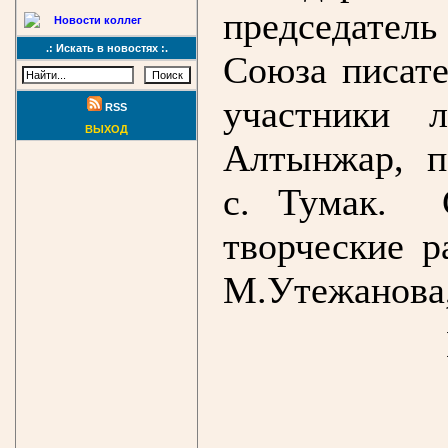
председател
Новости коллег
.: Искать в новостях :.
Союза писат
участники 
RSS
ВЫХОД
Алтынжар, п
с. Тумак. 
творческие р
М.Утежанова