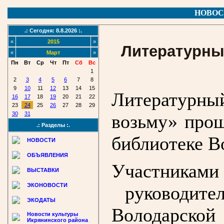
НОВОС
.: Сегодня: 8.8.2026 :.
«
2015
»
Литературны
«
Март
»
Пн
Вт
Ср
Чт
Пт
Сб
Вс
1
2
3
4
5
6
7
8
9
10
11
12
13
14
15
Литературный
16
17
18
19
20
21
22
23
24
25
26
27
28
29
30
31
возьму» про
.: Разделы :.
библиотеке В
НОВОСТИ
ОБЪЯВЛЕНИЯ
Участника
ВЫСТАВКИ
ЭКОНОВОСТИ
руководител
ЭКОДАТЫ
Володарско
Новости культуры
Икрянинского района