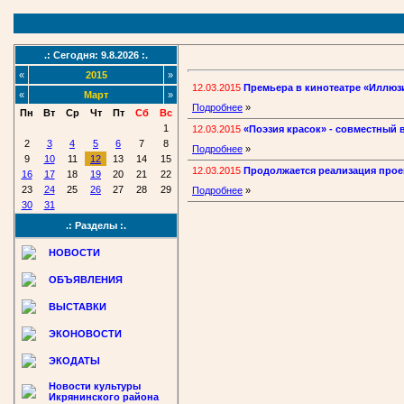
.: Сегодня: 9.8.2026 :.
«
2015
»
12.03.2015
Премьера в кинотеатре «Иллюз
«
Март
»
Подробнее
»
Пн
Вт
Ср
Чт
Пт
Сб
Вс
1
12.03.2015
«Поэзия красок» - совместный 
2
3
4
5
6
7
8
Подробнее
»
9
10
11
12
13
14
15
12.03.2015
Продолжается реализация прое
16
17
18
19
20
21
22
23
24
25
26
27
28
29
Подробнее
»
30
31
.: Разделы :.
НОВОСТИ
ОБЪЯВЛЕНИЯ
ВЫСТАВКИ
ЭКОНОВОСТИ
ЭКОДАТЫ
Новости культуры
Икрянинского района