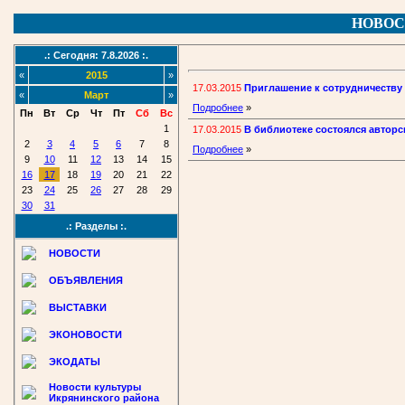
НОВОС
.: Сегодня: 7.8.2026 :.
«
2015
»
17.03.2015
Приглашение к сотрудничеству
«
Март
»
Подробнее
»
Пн
Вт
Ср
Чт
Пт
Сб
Вс
1
17.03.2015
В библиотеке состоялся автор
2
3
4
5
6
7
8
Подробнее
»
9
10
11
12
13
14
15
16
17
18
19
20
21
22
23
24
25
26
27
28
29
30
31
.: Разделы :.
НОВОСТИ
ОБЪЯВЛЕНИЯ
ВЫСТАВКИ
ЭКОНОВОСТИ
ЭКОДАТЫ
Новости культуры
Икрянинского района