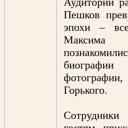
Аудитории ра
Пешков прев
эпохи – все
Максима 
познакомили
биографии 
фотографии
Горького.
Сотрудники
гостям приж