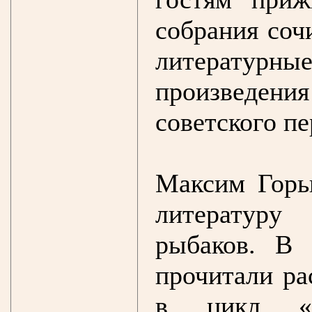
собрания соч
литератур
произведе
советского пе
Максим Горь
литературу
рыбаков. В 
прочитали ра
в цикл «П