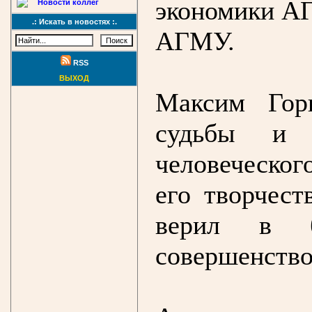
экономики А
Новости коллег
.: Искать в новостях :.
АГМУ.
RSS
ВЫХОД
Максим Гор
судьбы и 
человеческог
его творчест
верил в бе
совершенство