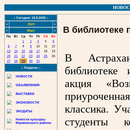
НОВОС
.: Сегодня: 10.8.2026 :.
«
2023
»
В библиотеке 
«
Март
»
Пн
Вт
Ср
Чт
Пт
Сб
Вс
1
2
3
4
5
6
7
8
9
10
11
12
13
14
15
16
17
18
19
В Астрахан
20
21
22
23
24
25
26
27
28
29
30
31
библиотеке
.: Разделы :.
НОВОСТИ
акция «Воз
ОБЪЯВЛЕНИЯ
приуроченная
ВЫСТАВКИ
ЭКОНОВОСТИ
классика. Уч
ЭКОДАТЫ
студенты к
Новости культуры
Икрянинского района