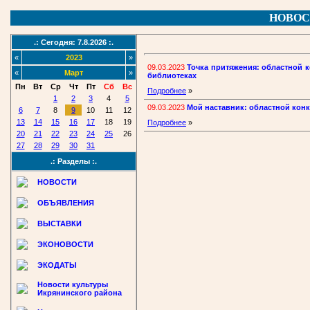
НОВОС
.: Сегодня: 7.8.2026 :.
«
2023
»
09.03.2023
Точка притяжения: областной 
«
Март
»
библиотеках
Пн
Вт
Ср
Чт
Пт
Сб
Вс
Подробнее
»
1
2
3
4
5
09.03.2023
Мой наставник: областной конк
6
7
8
9
10
11
12
13
14
15
16
17
18
19
Подробнее
»
20
21
22
23
24
25
26
27
28
29
30
31
.: Разделы :.
НОВОСТИ
ОБЪЯВЛЕНИЯ
ВЫСТАВКИ
ЭКОНОВОСТИ
ЭКОДАТЫ
Новости культуры
Икрянинского района