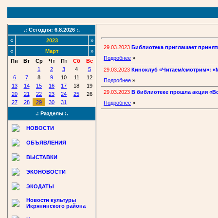
.: Сегодня: 6.8.2026 :.
«
2023
»
29.03.2023
Библиотека приглашает принять
«
Март
»
Подробнее
»
Пн
Вт
Ср
Чт
Пт
Сб
Вс
1
2
3
4
5
29.03.2023
Киноклуб «Читаем/смотрим»: «М
6
7
8
9
10
11
12
Подробнее
»
13
14
15
16
17
18
19
29.03.2023
В библиотеке прошла акция «В
20
21
22
23
24
25
26
27
28
29
30
31
Подробнее
»
.: Разделы :.
НОВОСТИ
ОБЪЯВЛЕНИЯ
ВЫСТАВКИ
ЭКОНОВОСТИ
ЭКОДАТЫ
Новости культуры
Икрянинского района