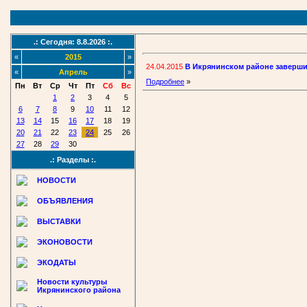
.: Сегодня: 8.8.2026 :.
«
2015
»
24.04.2015
В Икрянинском районе заверш
«
Апрель
»
Подробнее
»
Пн
Вт
Ср
Чт
Пт
Сб
Вс
1
2
3
4
5
6
7
8
9
10
11
12
13
14
15
16
17
18
19
20
21
22
23
24
25
26
27
28
29
30
.: Разделы :.
НОВОСТИ
ОБЪЯВЛЕНИЯ
ВЫСТАВКИ
ЭКОНОВОСТИ
ЭКОДАТЫ
Новости культуры
Икрянинского района