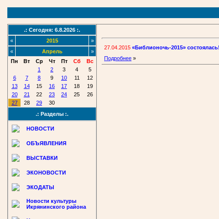
.: Сегодня: 6.8.2026 :.
«
2015
»
27.04.2015
«Библионочь-2015» состоялась
«
Апрель
»
Подробнее
»
Пн
Вт
Ср
Чт
Пт
Сб
Вс
1
2
3
4
5
6
7
8
9
10
11
12
13
14
15
16
17
18
19
20
21
22
23
24
25
26
27
28
29
30
.: Разделы :.
НОВОСТИ
ОБЪЯВЛЕНИЯ
ВЫСТАВКИ
ЭКОНОВОСТИ
ЭКОДАТЫ
Новости культуры
Икрянинского района