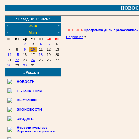
НОВОС
.: Сегодня: 9.8.2026 :.
«
2016
»
10.03.2016
Программа Дней православной 
«
Март
»
Подробнее
»
Пн
Вт
Ср
Чт
Пт
Сб
Вс
1
2
3
4
5
6
7
8
9
10
11
12
13
14
15
16
17
18
19
20
21
22
23
24
25
26
27
28
29
30
31
.: Разделы :.
НОВОСТИ
ОБЪЯВЛЕНИЯ
ВЫСТАВКИ
ЭКОНОВОСТИ
ЭКОДАТЫ
Новости культуры
Икрянинского района