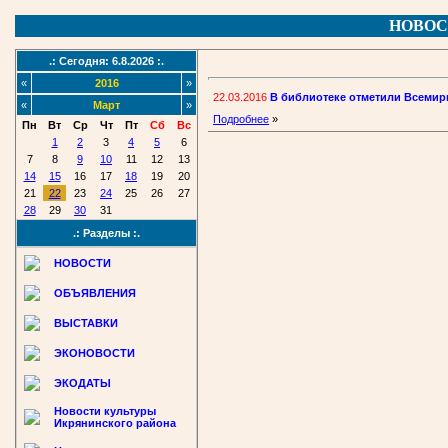
НОВОС
.: Сегодня: 6.8.2026 :.
«
2016
»
22.03.2016
В библиотеке отметили Всемир
«
Март
»
Подробнее
»
Пн
Вт
Ср
Чт
Пт
Сб
Вс
1
2
3
4
5
6
7
8
9
10
11
12
13
14
15
16
17
18
19
20
21
22
23
24
25
26
27
28
29
30
31
.: Разделы :.
НОВОСТИ
ОБЪЯВЛЕНИЯ
ВЫСТАВКИ
ЭКОНОВОСТИ
ЭКОДАТЫ
Новости культуры
Икрянинского района