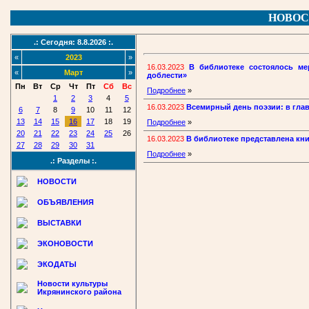
НОВОС
.: Сегодня: 8.8.2026 :.
«
2023
»
16.03.2023
В библиотеке состоялось ме
«
Март
»
доблести»
Пн
Вт
Ср
Чт
Пт
Сб
Вс
Подробнее
»
1
2
3
4
5
16.03.2023
Всемирный день поэзии: в гла
6
7
8
9
10
11
12
13
14
15
16
17
18
19
Подробнее
»
20
21
22
23
24
25
26
16.03.2023
В библиотеке представлена кн
27
28
29
30
31
Подробнее
»
.: Разделы :.
НОВОСТИ
ОБЪЯВЛЕНИЯ
ВЫСТАВКИ
ЭКОНОВОСТИ
ЭКОДАТЫ
Новости культуры
Икрянинского района