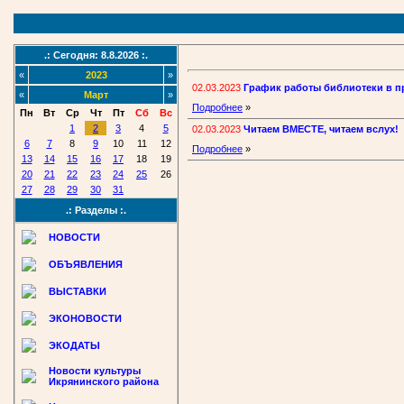
.: Сегодня: 8.8.2026 :.
«
2023
»
02.03.2023
График работы библиотеки в п
«
Март
»
Подробнее
»
Пн
Вт
Ср
Чт
Пт
Сб
Вс
1
2
3
4
5
02.03.2023
Читаем ВМЕСТЕ, читаем вслух!
6
7
8
9
10
11
12
Подробнее
»
13
14
15
16
17
18
19
20
21
22
23
24
25
26
27
28
29
30
31
.: Разделы :.
НОВОСТИ
ОБЪЯВЛЕНИЯ
ВЫСТАВКИ
ЭКОНОВОСТИ
ЭКОДАТЫ
Новости культуры
Икрянинского района