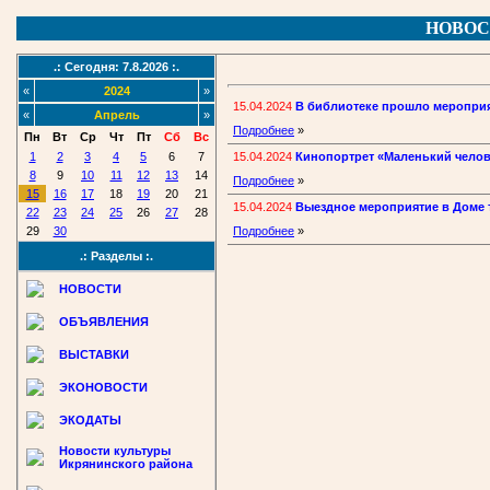
НОВОС
.: Сегодня: 7.8.2026 :.
«
2024
»
15.04.2024
В библиотеке прошло мероприя
«
Апрель
»
Подробнее
»
Пн
Вт
Ср
Чт
Пт
Сб
Вс
15.04.2024
Кинопортрет «Маленький чело
1
2
3
4
5
6
7
8
9
10
11
12
13
14
Подробнее
»
15
16
17
18
19
20
21
15.04.2024
Выездное мероприятие в Доме т
22
23
24
25
26
27
28
29
30
Подробнее
»
.: Разделы :.
НОВОСТИ
ОБЪЯВЛЕНИЯ
ВЫСТАВКИ
ЭКОНОВОСТИ
ЭКОДАТЫ
Новости культуры
Икрянинского района