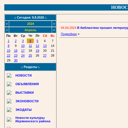
НОВОС
.: Сегодня: 9.8.2026 :.
«
2024
»
04.04.2024
В библиотеке прошел литерату
«
Апрель
»
Подробнее
»
Пн
Вт
Ср
Чт
Пт
Сб
Вс
1
2
3
4
5
6
7
8
9
10
11
12
13
14
15
16
17
18
19
20
21
22
23
24
25
26
27
28
29
30
.: Разделы :.
НОВОСТИ
ОБЪЯВЛЕНИЯ
ВЫСТАВКИ
ЭКОНОВОСТИ
ЭКОДАТЫ
Новости культуры
Икрянинского района