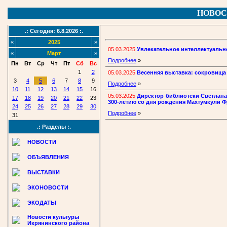
НОВОС
.: Сегодня: 6.8.2026 :.
«
2025
»
05.03.2025
Увлекательное интеллектуально
«
Март
»
Подробнее
»
Пн
Вт
Ср
Чт
Пт
Сб
Вс
1
2
05.03.2025
Весенняя выставка: сокровища
3
4
5
6
7
8
9
Подробнее
»
10
11
12
13
14
15
16
05.03.2025
Директор библиотеки Светлана
17
18
19
20
21
22
23
300-летию со дня рождения Махтумкули Ф
24
25
26
27
28
29
30
Подробнее
»
31
.: Разделы :.
НОВОСТИ
ОБЪЯВЛЕНИЯ
ВЫСТАВКИ
ЭКОНОВОСТИ
ЭКОДАТЫ
Новости культуры
Икрянинского района