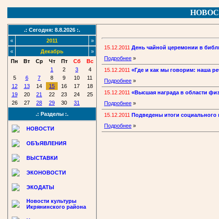
НОВОС
.: Сегодня: 8.8.2026 :.
«
2011
»
15.12.2011
День чайной церемонии в библ
«
Декабрь
»
Подробнее
»
Пн
Вт
Ср
Чт
Пт
Сб
Вс
1
2
3
4
15.12.2011
«Где и как мы говорим: наша р
5
6
7
8
9
10
11
Подробнее
»
12
13
14
15
16
17
18
15.12.2011
«Высшая награда в области фи
19
20
21
22
23
24
25
26
27
28
29
30
31
Подробнее
»
.: Разделы :.
15.12.2011
Подведены итоги социального 
Подробнее
»
НОВОСТИ
ОБЪЯВЛЕНИЯ
ВЫСТАВКИ
ЭКОНОВОСТИ
ЭКОДАТЫ
Новости культуры
Икрянинского района