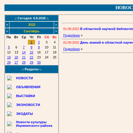
НОВОС
.: Сегодня: 6.8.2026 :.
«
2022
»
01.09.2022
В областной научной библиотек
«
Сентябрь
»
Подробнее
»
Пн
Вт
Ср
Чт
Пт
Сб
Вс
1
2
3
4
01.09.2022
День знаний в областной науч
5
6
7
8
9
10
11
Подробнее
»
12
13
14
15
16
17
18
19
20
21
22
23
24
25
26
27
28
29
30
.: Разделы :.
НОВОСТИ
ОБЪЯВЛЕНИЯ
ВЫСТАВКИ
ЭКОНОВОСТИ
ЭКОДАТЫ
Новости культуры
Икрянинского района