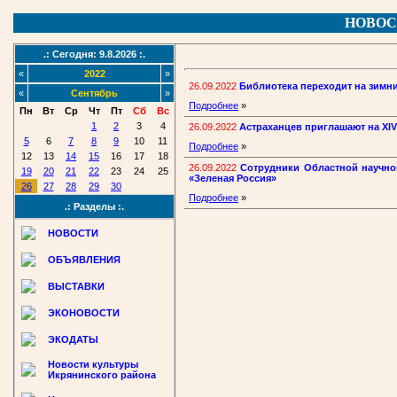
НОВОС
.: Сегодня: 9.8.2026 :.
«
2022
»
26.09.2022
Библиотека переходит на зимн
«
Сентябрь
»
Подробнее
»
Пн
Вт
Ср
Чт
Пт
Сб
Вс
1
2
3
4
26.09.2022
Астраханцев приглашают на XI
5
6
7
8
9
10
11
Подробнее
»
12
13
14
15
16
17
18
26.09.2022
Сотрудники Областной научно
19
20
21
22
23
24
25
«Зеленая Россия»
26
27
28
29
30
Подробнее
»
.: Разделы :.
НОВОСТИ
ОБЪЯВЛЕНИЯ
ВЫСТАВКИ
ЭКОНОВОСТИ
ЭКОДАТЫ
Новости культуры
Икрянинского района