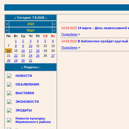
.: Сегодня: 7.8.2026 :.
«
2022
»
14.03.2022
14 марта – День православной 
«
Март
»
Подробнее
»
Пн
Вт
Ср
Чт
Пт
Сб
Вс
1
2
3
4
5
6
14.03.2022
В библиотеке пройдёт круглый
7
8
9
10
11
12
13
Подробнее
»
14
15
16
17
18
19
20
21
22
23
24
25
26
27
28
29
30
31
.: Разделы :.
НОВОСТИ
ОБЪЯВЛЕНИЯ
ВЫСТАВКИ
ЭКОНОВОСТИ
ЭКОДАТЫ
Новости культуры
Икрянинского района